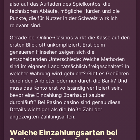
also auf das Aufladen des Spielkontos, die
technischen Abläufe, mögliche Hürden und die
Punkte, die für Nutzer in der Schweiz wirklich
relevant sind.
Gerade bei Online-Casinos wirkt die Kasse auf den
ersten Blick oft unkompliziert. Erst beim
genaueren Hinsehen zeigen sich die
entscheidenden Unterschiede: Welche Methoden
sind im eigenen Land tatsächlich freigeschaltet? In
welcher Währung wird gebucht? Gibt es Gebühren
durch den Anbieter oder nur durch die Bank? Und
muss das Konto erst vollständig verifiziert sein,
bevor eine Einzahlung überhaupt sauber
durchläuft? Bei Pasino casino sind genau diese
Details wichtiger als die bloße Zahl der
angezeigten Zahlungsarten.
Welche Einzahlungsarten bei