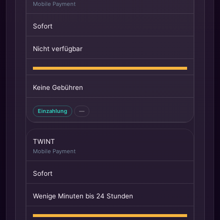
Mobile Payment
Sofort
Nicht verfügbar
Keine Gebühren
Einzahlung
—
TWINT
Mobile Payment
Sofort
Wenige Minuten bis 24 Stunden