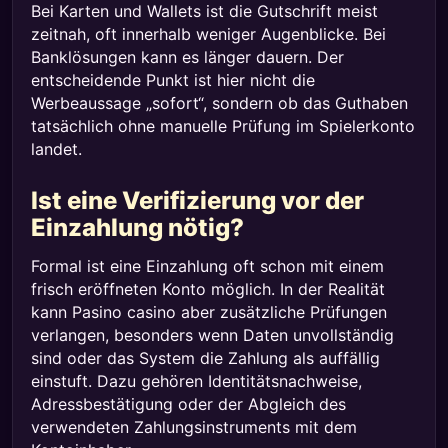
Bei Karten und Wallets ist die Gutschrift meist
zeitnah, oft innerhalb weniger Augenblicke. Bei
Banklösungen kann es länger dauern. Der
entscheidende Punkt ist hier nicht die
Werbeaussage „sofort“, sondern ob das Guthaben
tatsächlich ohne manuelle Prüfung im Spielerkonto
landet.
Ist eine Verifizierung vor der
Einzahlung nötig?
Formal ist eine Einzahlung oft schon mit einem
frisch eröffneten Konto möglich. In der Realität
kann Pasino casino aber zusätzliche Prüfungen
verlangen, besonders wenn Daten unvollständig
sind oder das System die Zahlung als auffällig
einstuft. Dazu gehören Identitätsnachweise,
Adressbestätigung oder der Abgleich des
verwendeten Zahlungsinstruments mit dem