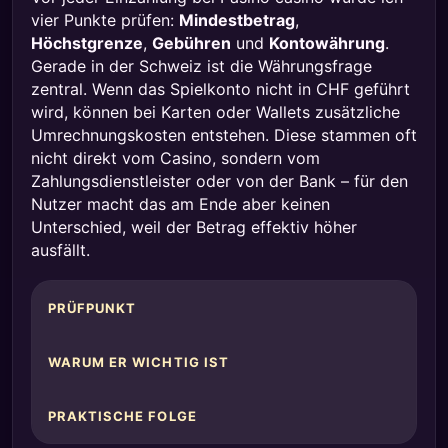
vier Punkte prüfen:
Mindestbetrag
,
Höchstgrenze
,
Gebühren
und
Kontowährung
.
Gerade in der Schweiz ist die Währungsfrage
zentral. Wenn das Spielkonto nicht in CHF geführt
wird, können bei Karten oder Wallets zusätzliche
Umrechnungskosten entstehen. Diese stammen oft
nicht direkt vom Casino, sondern vom
Zahlungsdienstleister oder von der Bank – für den
Nutzer macht das am Ende aber keinen
Unterschied, weil der Betrag effektiv höher
ausfällt.
PRÜFPUNKT
WARUM ER WICHTIG IST
PRAKTISCHE FOLGE