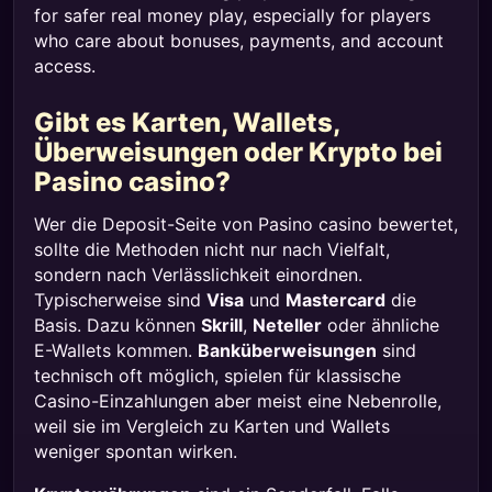
for safer real money play
, especially for players
who care about bonuses, payments, and account
access.
Gibt es Karten, Wallets,
Überweisungen oder Krypto bei
Pasino casino?
Wer die Deposit-Seite von Pasino casino bewertet,
sollte die Methoden nicht nur nach Vielfalt,
sondern nach Verlässlichkeit einordnen.
Typischerweise sind
Visa
und
Mastercard
die
Basis. Dazu können
Skrill
,
Neteller
oder ähnliche
E-Wallets kommen.
Banküberweisungen
sind
technisch oft möglich, spielen für klassische
Casino-Einzahlungen aber meist eine Nebenrolle,
weil sie im Vergleich zu Karten und Wallets
weniger spontan wirken.