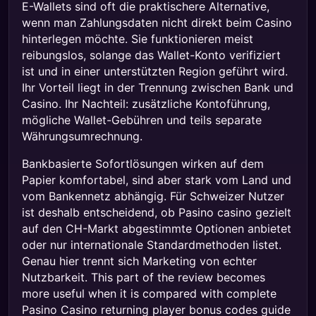
E-Wallets sind oft die praktischere Alternative,
wenn man Zahlungsdaten nicht direkt beim Casino
hinterlegen möchte. Sie funktionieren meist
reibungslos, solange das Wallet-Konto verifiziert
ist und in einer unterstützten Region geführt wird.
Ihr Vorteil liegt in der Trennung zwischen Bank und
Casino. Ihr Nachteil: zusätzliche Kontoführung,
mögliche Wallet-Gebühren und teils separate
Währungsumrechnung.
Bankbasierte Sofortlösungen wirken auf dem
Papier komfortabel, sind aber stark vom Land und
vom Bankennetz abhängig. Für Schweizer Nutzer
ist deshalb entscheidend, ob Pasino casino gezielt
auf den CH-Markt abgestimmte Optionen anbietet
oder nur internationale Standardmethoden listet.
Genau hier trennt sich Marketing von echter
Nutzbarkeit. This part of the review becomes
more useful when it is compared with
complete
Pasino Casino returning player bonus codes guide