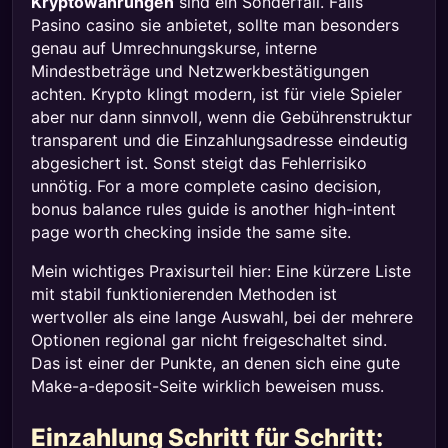
Kryptowährungen
sind ein Sonderfall. Falls
Pasino casino sie anbietet, sollte man besonders
genau auf Umrechnungskurse, interne
Mindestbeträge und Netzwerkbestätigungen
achten. Krypto klingt modern, ist für viele Spieler
aber nur dann sinnvoll, wenn die Gebührenstruktur
transparent und die Einzahlungsadresse eindeutig
abgesichert ist. Sonst steigt das Fehlerrisiko
unnötig. For a more complete casino decision,
bonus balance rules guide
is another high-intent
page worth checking inside the same site.
Mein wichtiges Praxisurteil hier: Eine kürzere Liste
mit stabil funktionierenden Methoden ist
wertvoller als eine lange Auswahl, bei der mehrere
Optionen regional gar nicht freigeschaltet sind.
Das ist einer der Punkte, an denen sich eine gute
Make-a-deposit-Seite wirklich beweisen muss.
Einzahlung Schritt für Schritt: