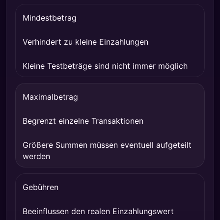
Mindestbetrag
Verhindert zu kleine Einzahlungen
Kleine Testbeträge sind nicht immer möglich
Maximalbetrag
Begrenzt einzelne Transaktionen
Größere Summen müssen eventuell aufgeteilt
werden
Gebühren
Beeinflussen den realen Einzahlungswert