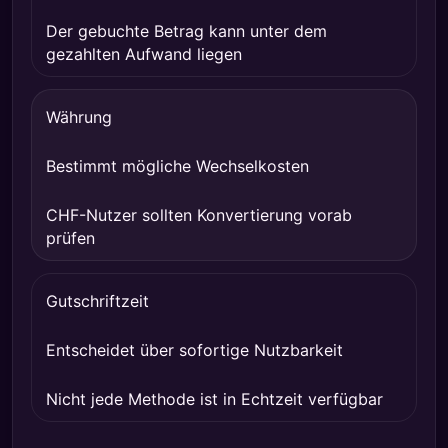
Der gebuchte Betrag kann unter dem
gezahlten Aufwand liegen
Währung
Bestimmt mögliche Wechselkosten
CHF-Nutzer sollten Konvertierung vorab
prüfen
Gutschriftzeit
Entscheidet über sofortige Nutzbarkeit
Nicht jede Methode ist in Echtzeit verfügbar