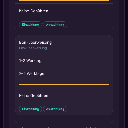
Keine Gebühren
Einzahlung
Auszahlung
Banküberweisung
Banküberweisung
1–2 Werktage
2–5 Werktage
Keine Gebühren
Einzahlung
Auszahlung