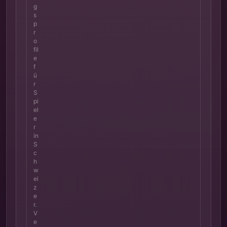
g
s
p
r
o
fil
e
f
ü
r
S
pi
el
e
r
in
S
c
h
w
ei
z
e
r.
V
e