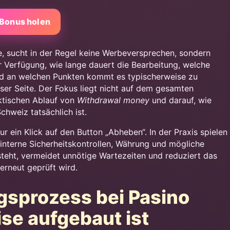
Bonus holen
 sucht in der Regel keine Werbeversprechen, sondern
 Verfügung, wie lange dauert die Bearbeitung, welche
nd an welchen Punkten kommt es typischerweise zu
er Seite. Der Fokus liegt nicht auf dem gesamten
ktischen Ablauf von
Withdrawal money
und darauf, wie
chweiz tatsächlich ist.
nur ein Klick auf den Button „Abheben“. In der Praxis spielen
 interne Sicherheitskontrollen, Währung und mögliche
steht, vermeidet unnötige Wartezeiten und reduziert das
 erneut geprüft wird.
gsprozess bei Pasino
se aufgebaut ist