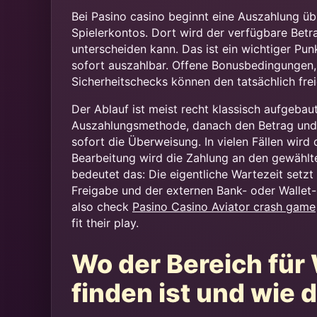
Bei Pasino casino beginnt eine Auszahlung ü
Spielerkontos. Dort wird der verfügbare Bet
unterscheiden kann. Das ist ein wichtiger Pu
sofort auszahlbar. Offene Bonusbedingungen,
Sicherheitschecks können den tatsächlich fre
Der Ablauf ist meist recht klassisch aufgebau
Auszahlungsmethode, danach den Betrag und b
sofort die Überweisung. In vielen Fällen wird 
Bearbeitung wird die Zahlung an den gewählte
bedeutet das: Die eigentliche Wartezeit setz
Freigabe und der externen Bank- oder Wallet-
also check
Pasino Casino Aviator crash game
fit their play.
Wo der Bereich für
finden ist und wie 