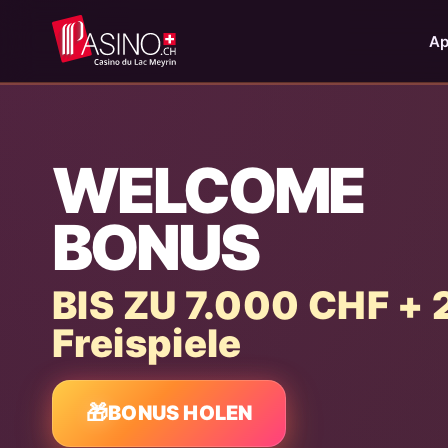
A
WELCOME
BONUS
BIS ZU 7.000 CHF +
Freispiele
🎁
BONUS HOLEN