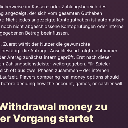
blicherweise im Kassen- oder Zahlungsbereich des
rag angezeigt, der sich vom gesamten Guthaben
nkt: Nicht jedes angezeigte Kontoguthaben ist automatisch
 noch nicht abgeschlossene Kontoprüfungen oder interne
igegebenen Betrag beeinflussen.
t. Zuerst wählt der Nutzer die gewünschte
estätigt die Anfrage. Anschließend folgt nicht immer
der Antrag zunächst intern geprüft. Erst nach dieser
n Zahlungsdienstleister weitergegeben. Für Spieler
t sich oft aus zwei Phasen zusammen – der internen
Laufzeit. Players comparing real money options should
before deciding how the account, games, or cashier will
 Withdrawal money zu
der Vorgang startet