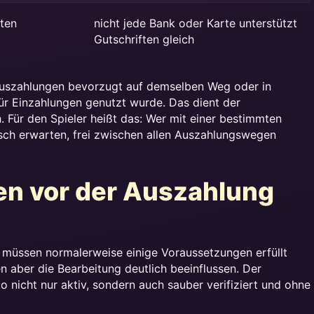
mten
nicht jede Bank oder Karte unterstützt
Gutschriften gleich
s Auszahlungen bevorzugt auf demselben Weg oder in
für Einzahlungen genutzt wurde. Das dient der
 Für den Spieler heißt das: Wer mit einer bestimmten
isch erwarten, frei zwischen allen Auszahlungswegen
n vor der Auszahlung
, müssen normalerweise einige Voraussetzungen erfüllt
n aber die Bearbeitung deutlich beeinflussen. Der
o nicht nur aktiv, sondern auch sauber verifiziert und ohne